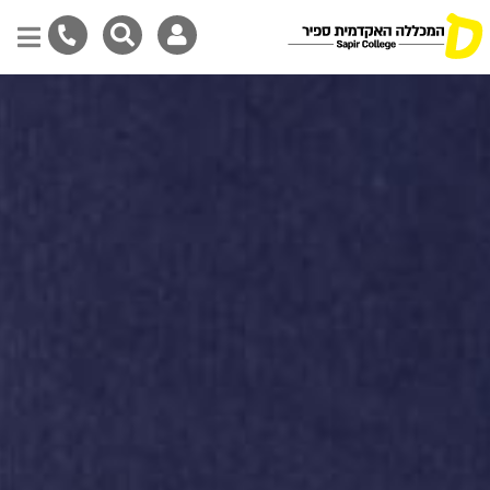
Skip
to
main
content