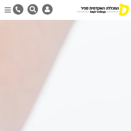
Skip
to
main
content