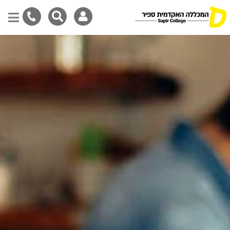
Skip
to
main
content