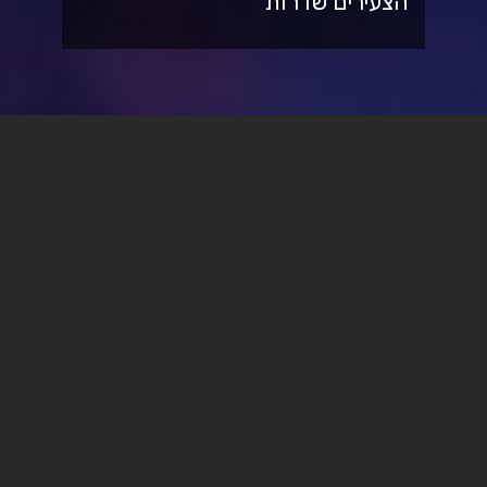
הצעירים שדרות
בואו לספיר ללמוד לתואר שני
בקולנוע
ולעשות סרט על שדרות
עיריית שדרות תעניק מלגת הפקה בסך
10,000 ש״ח לשנת לימודים מלאה (סה"כ
שנתיים) למתקבלים
מפגש חשיפה עם ראש ביה״ס,
פרופ׳ סמי שלום שטרית
,