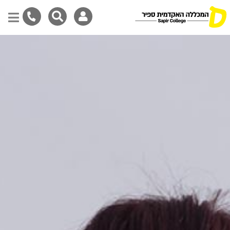
Skip
to
main
content