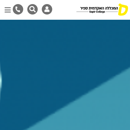
Skip
to
main
content