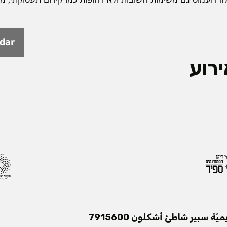
ndar
רוע
ميّة سبير شاطئ أشكلون 7915600