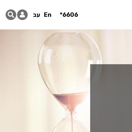
6606*
En
עב