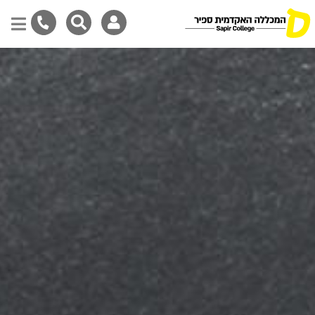
Skip
to
main
content