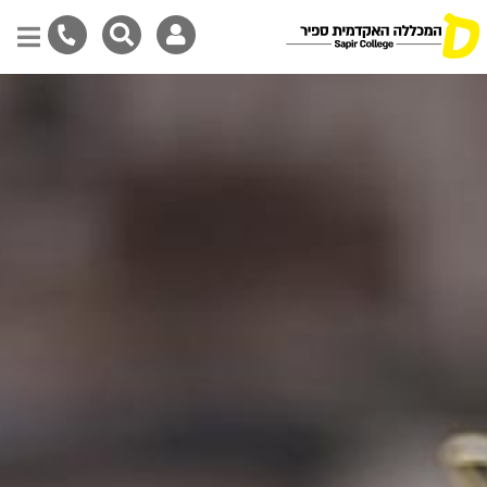
Skip
to
main
content