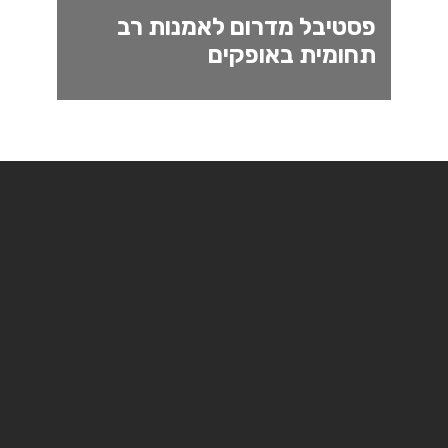
פסטיבל מדרום לאמנות רב
תחומית באופקים
מהדורת חורף מחממת, 23-24 דצמבר
2020
על אף משבר הקורונה, מתוך תחושת מחויבות גדולה להמשך