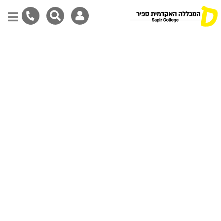
Skip
to
main
content